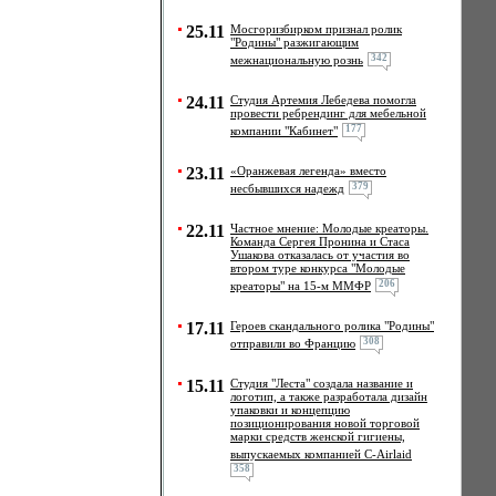
25.11
Мосгоризбирком признал ролик
"Родины" разжигающим
342
межнациональную рознь
24.11
Студия Артемия Лебедева помогла
провести ребрендинг для мебельной
177
компании "Кабинет"
23.11
«Оранжевая легенда» вместо
379
несбывшихся надежд
22.11
Частное мнение: Молодые креаторы.
Команда Сергея Пронина и Стаса
Ушакова отказалась от участия во
втором туре конкурса "Молодые
206
креаторы" на 15-м ММФР
17.11
Героев скандального ролика "Родины"
308
отправили во Францию
15.11
Студия "Леста" создала название и
логотип, а также разработала дизайн
упаковки и концепцию
позиционирования новой торговой
марки средств женской гигиены,
выпускаемых компанией C-Airlaid
358