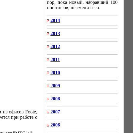
пор, пока новый, набравший 100
постингов, не сменит его.
2014
2013
2012
2011
2010
2009
2008
2007
 из офисов Foote,
уется при работе с
2006