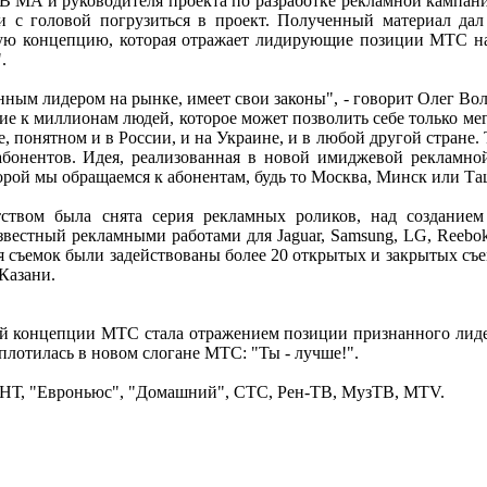
CB MA и руководителя проекта по разработке рекламной кампа
и с головой погрузиться в проект. Полученный материал дал
кую концепцию, которая отражает лидирующие позиции МТС на
.
анным лидером на рынке, имеет свои законы", - говорит Олег Во
 к миллионам людей, которое может позволить себе только мег
 понятном и в России, и на Украине, и в любой другой стране. 
 абонентов. Идея, реализованная в новой имиджевой рекламн
торой мы обращаемся к абонентам, будь то Москва, Минск или Та
ством была снята серия рекламных роликов, над созданием
вестный рекламными работами для Jaguar, Samsung, LG, Reebo
емя съемок были задействованы более 20 открытых и закрытых с
Казани.
й концепции МТС стала отражением позиции признанного лиде
оплотилась в новом слогане МТС: "Ты - лучше!".
 ТНТ, "Евроньюс", "Домашний", СТС, Рен-ТВ, МузТВ, MTV.