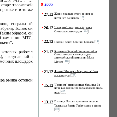
нии для "МТС": "…
2005
 старт творческой
 рынке и в то же
27.12
Жюри подвело итоги конкурса
121
интернет-баннеров
лкош, генеральный
26.12
"Газпром" пригрозил Украине
абренд. Только он
553
Стокгольмским судом
Таким образом, он
ой кампании МТС,
22.12
192
Прямой эфир: Евгений Маслов
шкент".
21.12
Компания Symbol Communication
 которых работал
Group создала календарь для
k), выступавший в
автомобильной компании Musa
ъемочных площадок
108
Motors
21.12
Фильм "Мастер и Маргарита" бьет
468
все рекорды
ра рынка сотовой
15.12
"Газпром" оценил отказ Украины. За
ночь газ для нее подорожал в полтора
619
раза
13.12
В имидж России проникли вирусы.
Телеканал Russia Today завис в эфире
189