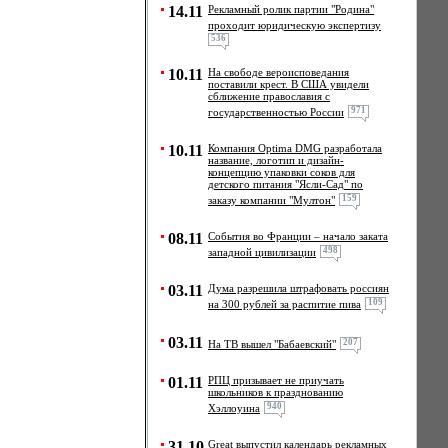
14.11
Рекламный ролик партии "Родина"
проходит юридическую экспертизу
536
10.11
На свободе вероисповедания
поставили крест. В США увидели
сближение православия с
971
государственностью России
10.11
Компания Optima DMG разработала
название, логотип и дизайн-
концепцию упаковки соков для
детского питания "Ясли-Сад" по
159
заказу компании "Мултон"
08.11
События во Франции – начало заката
498
западной цивилизации
03.11
Дума разрешила штрафовать россиян
109
на 300 рублей за распитие пива
03.11
207
На ТВ вышел "Бабаевский"
01.11
РПЦ призывает не приучать
школьников к празднованию
940
Хэллоуина
31.10
Great выпустил календарь рекламных