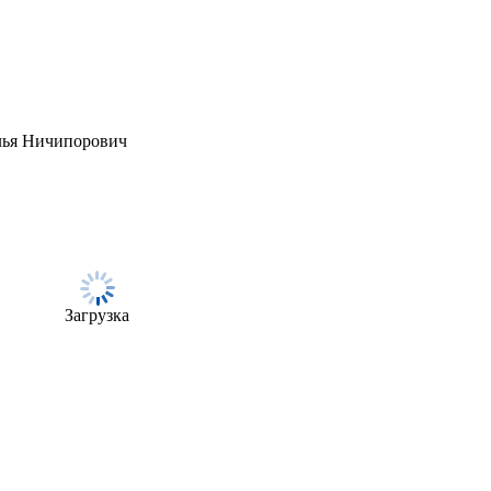
алья Ничипорович
Загрузка