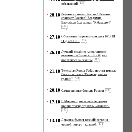
130
объявлений
28.10
Реклама спаивает Россию! Реклама
спаивает Россию? Владимир
Евстафьев был вызван "К барьеру!"
434
27.10
Объявлены лауреаты конкурса БРЭНД
235
ГОДА/EFFIE
26.10
Лучший дизайнер мира ушел из
рекламного бизнеса. Нил Френч
307
поплатился за сексизм
21.10
Телеканал Russia Today портит имидж
России в глазах "Репортеров без
270
границ"
20.10
103
Самые ценные бренды России
17.10
В Москве прошла демонстрация
против телепрограммы «Аншлаг»
282
13.10
Девушка бывает разной: сегодня -
172
черной, завтра - красной