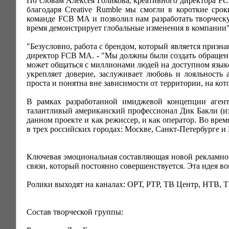
По словам Алексея Голикова, креативного директора F
благодаря Creative Rumble мы смогли в короткие срок
команде FCB MA и позволил нам разработать творчес
время демонстрирует глобальные изменения в компании"
"Безусловно, работа с брендом, который является призн
директор FCB MA. - "Мы должны были создать обращение
может общаться с миллионами людей на доступном языке,
укрепляет доверие, заслуживает любовь и лояльность
проста и понятна вне зависимости от территории, на ко
В рамках разработанной имиджевой концепции агент
талантливый американский профессионал Дик Бакли (из
данном проекте и как режиссер, и как оператор. Во вр
в трех российских городах: Москве, Санкт-Петербурге и 
Ключевая эмоциональная составляющая новой рекламно
связи, который постоянно совершенствуется. Эта идея в
Ролики выходят на каналах: ОРТ, РТР, ТВ Центр, НТВ,
Состав творческой группы: