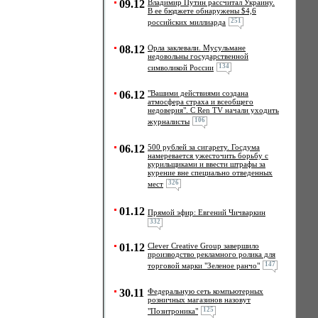
09.12
Владимир Путин рассчитал Украину.
В ее бюджете обнаружены $4,6
251
российских миллиарда
08.12
Орла заклевали. Мусульмане
недовольны государственной
134
символикой России
06.12
"Вашими действиями создана
атмосфера страха и всеобщего
недоверия". С Ren TV начали уходить
106
журналисты
06.12
500 рублей за сигарету. Госдума
намеревается ужесточить борьбу с
курильщиками и ввести штрафы за
курение вне специально отведенных
326
мест
01.12
Прямой эфир: Евгений Чичваркин
332
01.12
Clever Creative Group завершило
производство рекламного ролика для
147
торговой марки "Зеленое ранчо"
30.11
Федеральную сеть компьютерных
розничных магазинов назовут
125
"Позитроника"