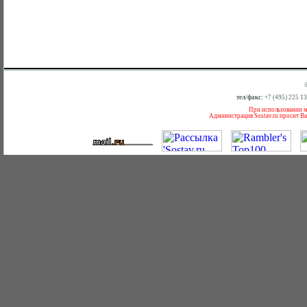
тел/факс:
+7 (495) 225 1
При использовании ма
Администрация Sostav.ru просит Ва