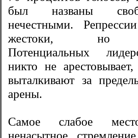
был названы сво
нечестными. Репресси
жестоки, но эф
Потенциальных лиде
никто не арестовывает,
выталкивают за предел
арены.
Самое слабое мес
ненасытное стремлени