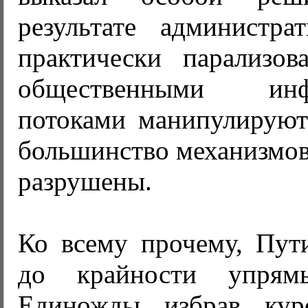
результате администра
практически парализо
общественными инф
потоками манипулируют
большинство механизмов
разрушены.
Ко всему прочему, Пути
до крайности упрям
Единожды избрав ку