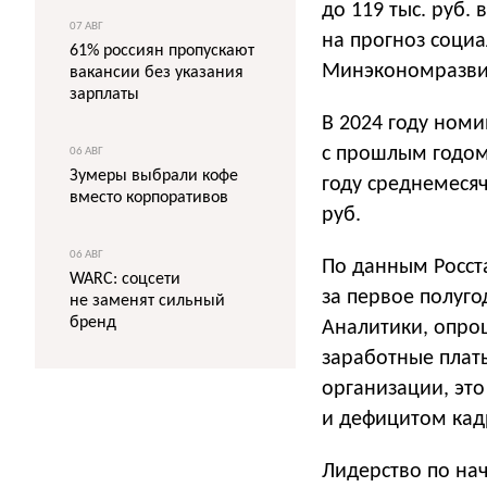
до 119 тыс. руб. 
07 АВГ
на прогноз социа
61% россиян пропускают
Минэкономразви
вакансии без указания
зарплаты
В 2024 году номи
с прошлым годом.
06 АВГ
Зумеры выбрали кофе
году среднемесячн
вместо корпоративов
руб.
06 АВГ
По данным Росст
WARC: соцсети
за первое полуго
не заменят сильный
бренд
Аналитики, опро
заработные платы
организации, эт
и дефицитом кад
Лидерство по нач