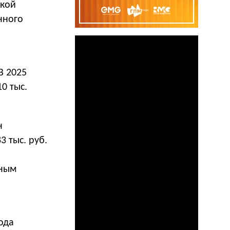
лкой
нного
В 2025
10 тыс.
н
 тыс. руб.
нным
ода