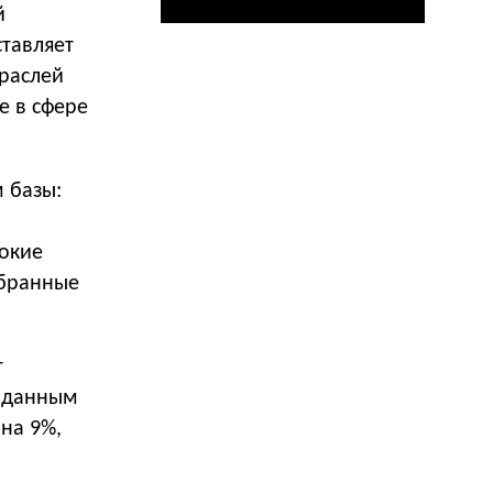
й
ставляет
траслей
е в сфере
 базы:
сокие
абранные
т
о данным
 на 9%,