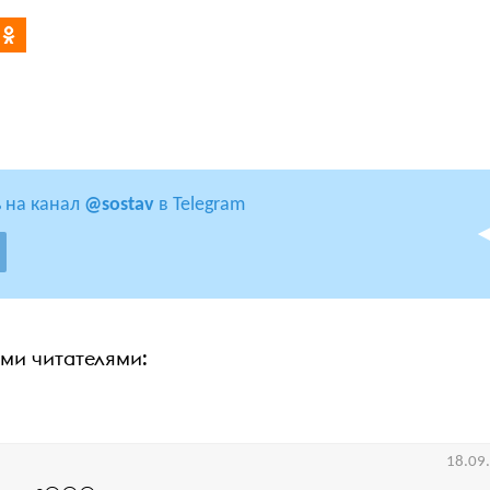
 на канал
@sostav
в Telegram
ими читателями:
18.09