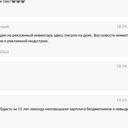
ак там?😀😀😀
тный
18.09
 цен на рекламный инвентарь здесь писали на днях. Все новости имею
е к рекламной индустрии.
аться
18.09
19.09
бдасть за 15 лет никогда неповышали зарплата бюджетников я невыд