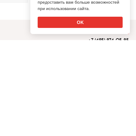
предоставить вам больше возможностей
при использовании сайта.
OK
info@sostav.ru
+7 (495) 274-05-25
Реклама на сайте
Напишите нам
Каталог компаний
Рейтинги
Бизнес-блоги
Форум