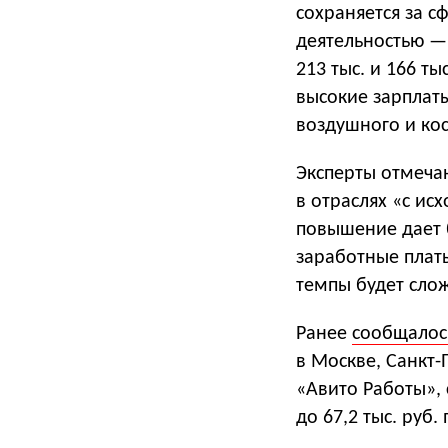
сохраняется за с
деятельностью —
213 тыс. и 166 т
высокие зарплаты
воздушного и кос
Эксперты отмеча
в отраслях «с и
повышение дает 
заработные плат
темпы будет сло
Ранее
сообщалос
в Москве, Санкт-
«Авито Работы», 
до 67,2 тыс. руб.