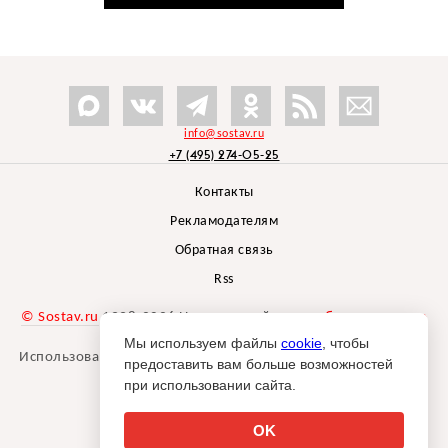
info@sostav.ru
+7 (495) 274-05-25
Контакты
Рекламодателям
Обратная связь
Rss
© Sostav.ru
1998-2026 Независимый проект
брендингового
агентства Depot
Мы используем файлы
cookie
, чтобы
Использование материалов Sostav.ru допустимо только при
предоставить вам больше возможностей
указании источника.
при использовании сайта.
Дизайн сайта -
Liqium
.
18+
OK