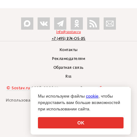
info@sostav.ru
+7 (495) 274-05-25
Контакты
Рекламодателям
Обратная связь
Rss
© Sostav.ru
1998-2026 Независимый проект
брендингового
агентства Depot
Мы используем файлы
cookie
, чтобы
Использование материалов Sostav.ru допустимо только при
предоставить вам больше возможностей
указании источника.
при использовании сайта.
Дизайн сайта -
Liqium
.
18+
OK