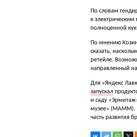
По словам генди
к электрическим
полноценной кух
По мнению Козин
сказать, насколь
ретейле. Возмож
направленный на
Для «Яндекс Лавк
запускал
продукто
и саду «Эрмитаж
музее» (МАММ). 
часть развития б