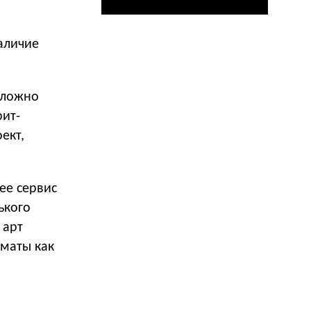
аличие
сложно
рит-
ект,
ее сервис
ького
 арт
рматы как