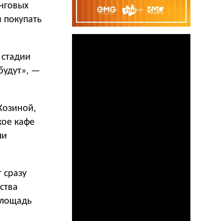
нговых
и покупать
 стадии
будут», —
Козиной,
кое кафе
ли
 сразу
ства
площадь