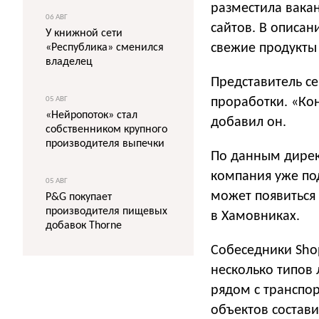
разместила вака
06 АВГ
сайтов. В описан
У книжной сети
свежие продукты 
«Республика» сменился
владелец
Представитель се
05 АВГ
проработки. «Кон
«Нейропоток» стал
добавил он.
собственником крупного
производителя выпечки
По данным дирек
компания уже по
05 АВГ
может появиться
P&G покупает
производителя пищевых
в Хамовниках.
добавок Thorne
Собеседники Shop
несколько типов 
рядом с транспо
объектов состави