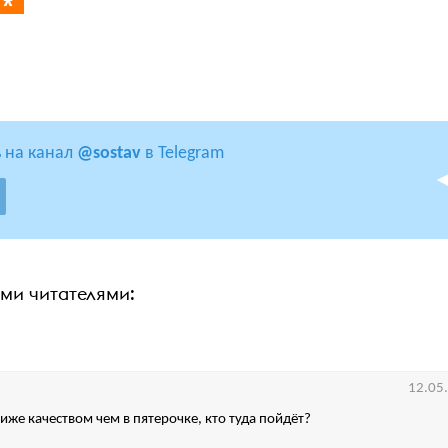
 на канал
@sostav
в Telegram
ими читателями:
12.05
иже качеством чем в пятерочке, кто туда пойдёт?