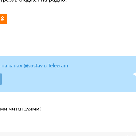
урезав бюджет на радио.
 на канал
@sostav
в Telegram
ими читателями: