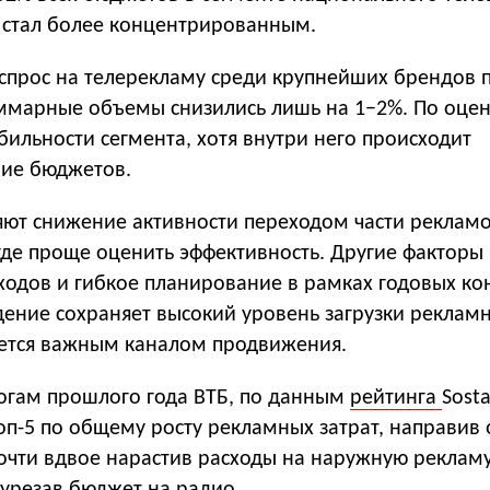
т стал более концентрированным.
спрос на телерекламу среди крупнейших брендов 
уммарные объемы снизились лишь на 1−2%. По оцен
абильности сегмента, хотя внутри него происходит
ие бюджетов.
яют снижение активности переходом части реклам
, где проще оценить эффективность. Другие факторы
ходов и гибкое планирование в рамках годовых ко
дение сохраняет высокий уровень загрузки реклам
ается важным каналом продвижения.
огам прошлого года ВТБ, по данным
рейтинга
Sosta
оп-5 по общему росту рекламных затрат, направив
почти вдвое нарастив расходы на наружную реклам