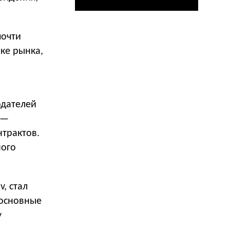
почти
ке рынка,
одателей
 —
нтрактов.
ного
v, стал
 основные
у