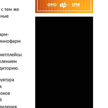
с тем же
нные
арм-
«Биннофарм
,
ркетплейсы
емлением
удиторию.
руктура
я
роков
й
видения,