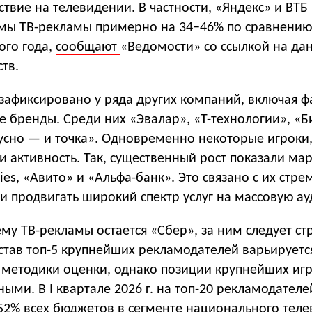
ствие на телевидении. В частности, «Яндекс» и ВТБ
ы ТВ-рекламы примерно на 34−46% по сравнению 
го года,
сообщают
«Ведомости» со ссылкой на да
тв.
зафиксировано у ряда других компаний, включая ф
ие бренды. Среди них «Эвалар», «Т-технологии», 
кусно — и точка». Одновременно некоторые игроки
и активность. Так, существенный рост показали ма
ries, «Авито» и «Альфа-банк». Это связано с их стр
и продвигать широкий спектр услуг на массовую а
у ТВ-рекламы остается «Сбер», за ним следует ст
став топ-5 крупнейших рекламодателей варьируетс
т методики оценки, однако позиции крупнейших иг
ными. В I квартале 2026 г. на топ-20 рекламодателе
52% всех бюджетов в сегменте национального теле