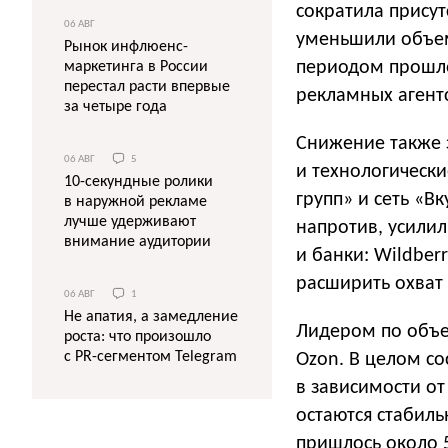
сократила присут
06 АВГ
уменьшили объем
Рынок инфлюенс-
периодом прошло
маркетинга в России
перестал расти впервые
рекламных агентс
за четыре года
Снижение также 
06 АВГ
5
и технологическ
10-секундные ролики
групп» и сеть «В
в наружной рекламе
лучше удерживают
напротив, усилил
внимание аудитории
и банки: Wildber
расширить охват 
06 АВГ
1
Не апатия, а замедление
Лидером по объем
роста: что произошло
с PR-сегментом Telegram
Ozon. В целом со
в зависимости о
остаются стабиль
пришлось около 