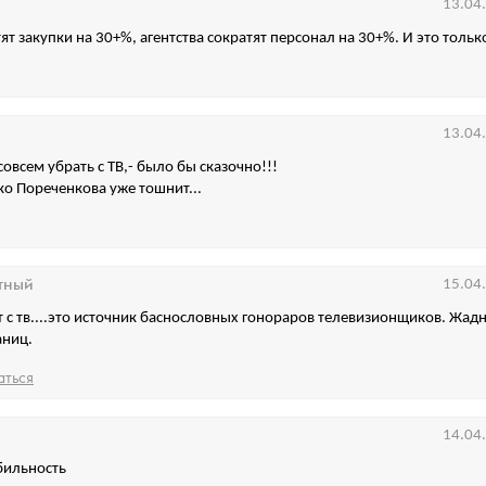
13.04
ят закупки на 30+%, агентства сократят персонал на 30+%. И это тольк
13.04
совсем убрать с ТВ,- было бы сказочно!!!
ко Пореченкова уже тошнит...
тный
15.04
т с тв....это источник баснословных гонораров телевизионщиков. Жадн
аниц.
аться
14.04
бильность