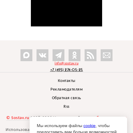
info@sostav.ru
+7 (495) 274-05-25
Контакты
Рекламодателям
Обратная связь
Rss
© Sostav.ru
1998-2026 Независимый проект
брендингового
агентства Depot
Мы используем файлы
cookie
, чтобы
Использование материалов Sostav.ru допустимо только при
предоставить вам больше возможностей