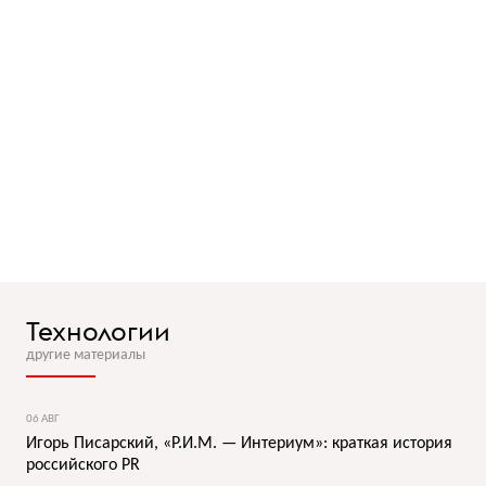
Технологии
другие материалы
06 АВГ
Игорь Писарский, «Р.И.М. — Интериум»: краткая история
российского PR