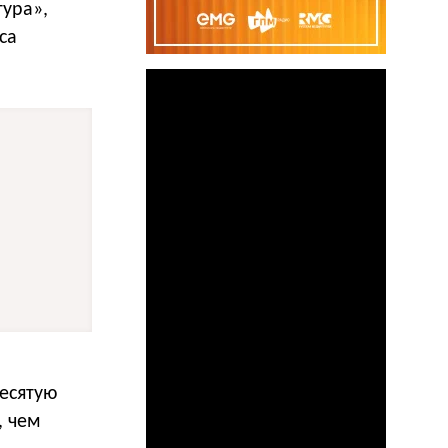
тура»,
са
десятую
, чем