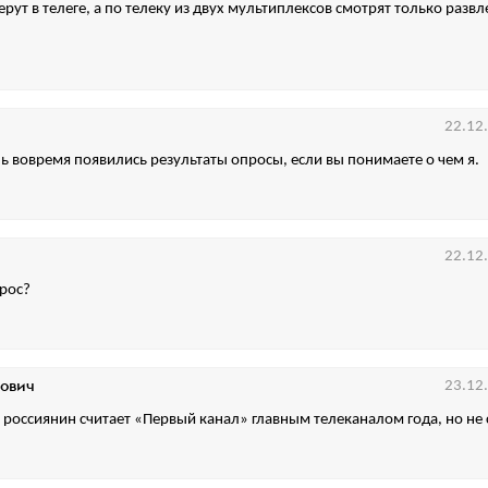
ерут в телеге, а по телеку из двух мультиплексов смотрят только разв
22.12
ень вовремя появились результаты опросы, если вы понимаете о чем я.
22.12
рос?
ович
23.12
россиянин считает «Первый канал» главным телеканалом года, но не 