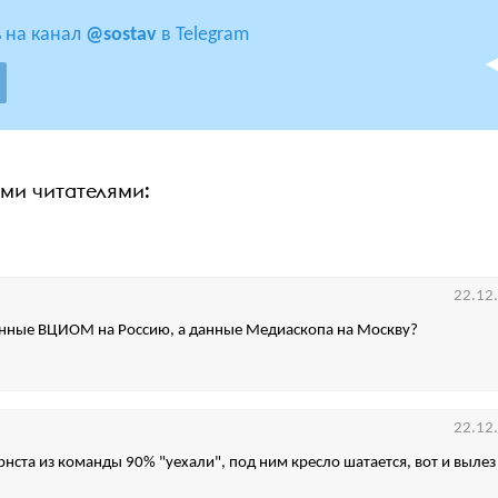
 на канал
@sostav
в Telegram
ими читателями:
22.12
данные ВЦИОМ на Россию, а данные Медиаскопа на Москву?
22.12
Эрнста из команды 90% "уехали", под ним кресло шатается, вот и выле