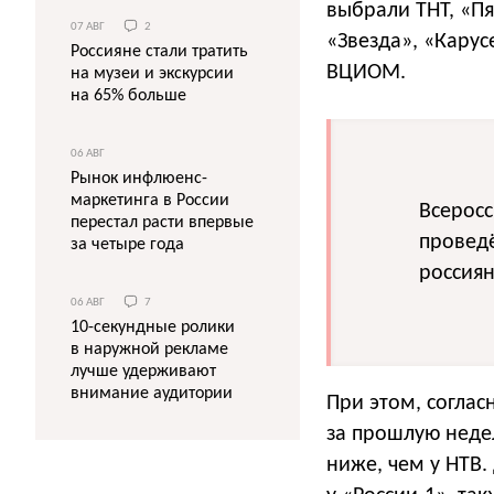
выбрали ТНТ, «Пя
07 АВГ
2
«Звезда», «Карус
Россияне стали тратить
ВЦИОМ.
на музеи и экскурсии
на 65% больше
06 АВГ
Рынок инфлюенс-
маркетинга в России
Всерос
перестал расти впервые
проведё
за четыре года
россиян
06 АВГ
7
10-секундные ролики
в наружной рекламе
лучше удерживают
внимание аудитории
При этом, соглас
за прошлую недел
ниже, чем у НТВ.