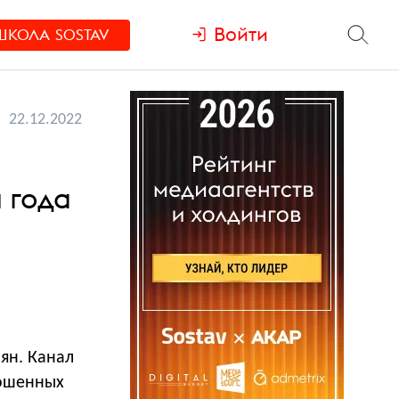
Войти
ШКОЛА
SOSTAV
22.12.2022
 года
ян. Канал
рошенных