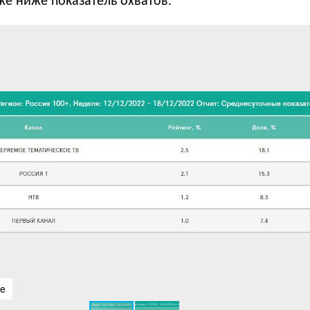
кже ниже показатель охватов.
pe