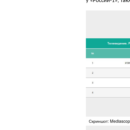
у «России-1», та
Скриншот: Mediasco