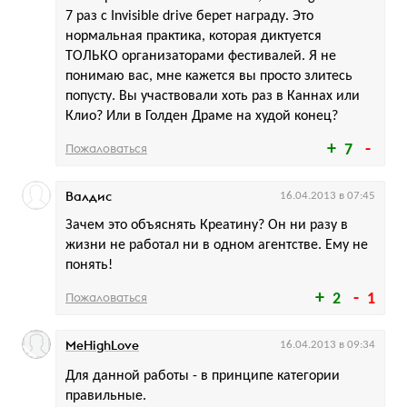
7 раз с Invisible drive берет награду. Это
нормальная практика, которая диктуется
ТОЛЬКО организаторами фестивалей. Я не
понимаю вас, мне кажется вы просто злитесь
попусту. Вы участвовали хоть раз в Каннах или
Клио? Или в Голден Драме на худой конец?
Пожаловаться
7
Валдис
16.04.2013 в 07:45
Зачем это объяснять Креатину? Он ни разу в
жизни не работал ни в одном агентстве. Ему не
понять!
Пожаловаться
2
1
MeHighLove
16.04.2013 в 09:34
Для данной работы - в принципе категории
правильные.