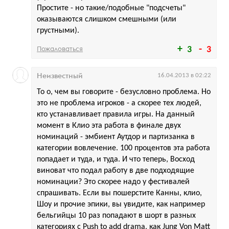
Простите - но такие/подобные "подсчеты"
оказываются слишком смешными (или
грустными).
Пожаловаться
3
3
Неизвестный
16.04.2013 в 02:22
То о, чем вы говорите - безусловно проблема. Но
это не проблема игроков - а скорее тех людей,
кто устанавливает правила игры. На данный
момент в Клио эта работа в финале двух
номинаций - эмбиент Аутдор и партизанка в
категории вовлечение. 100 процентов эта работа
попадает и туда, и туда. И что теперь, Восход
виноват что подал работу в две подходящие
номинации? Это скорее надо у фестивалей
спрашивать. Если вы пошерстите Канны, клио,
Шоу и прочие эпики, вы увидите, как например
бельгийцы 10 раз попадают в шорт в разных
категориях с Push to add drama, как Jung Von Matt