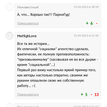
Неизвестный
15.04.2013 в 18:39
А, что... Хорошо так!!! ПарниГуд!
Пожаловаться
6
MeHighLove
15.04.2013 в 21:10
Все та же история...
Из отличной "социалки" агентство сделало,
фактически, ее полную противоположность:
"призовыжималку" (засовывая ее во все дырки -
кроме "социальной"...)
Первый раз вижу настолько яркий пример того,
как авторы настолько отвратно, своими же
руками опошлили свою же собственную
работу... :-(
Пожаловаться
5
13
15.04.2013 в 21:15