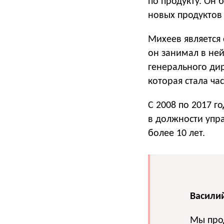
по продукту. Он 
новых продуктов 
Михеев является
он занимал в не
генерального дир
которая стала ча
С 2008 по 2017 г
в должности упр
более 10 лет.
Василий
Мы прод