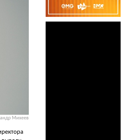
сандр Михеев
иректора