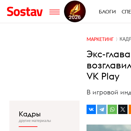
БЛОГИ
СП
КАД
МАРКЕТИНГ
Экс-глав
возглави
VK Play
В игровой инд
Кадры
другие материалы