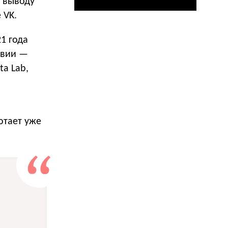
о выводу
 VK.
1 года
твии —
a Lab,
отает уже