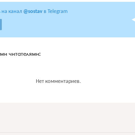
 на канал
@sostav
в Telegram
ими читателями:
Нет комментариев.