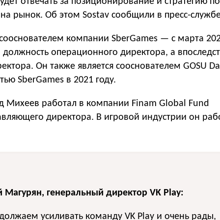
будет отвечать за позиционирование и стратегию п
на рынок. Об этом Sostav сообщили в пресс-службе
 сооснователем компании SberGames — с марта 202
й должность операционного директора, а впоследс
ектора. Он также является сооснователем GOSU Dat
стью SberGames в 2021 году.
од Михеев работал в компании Finam Global Fund
авляющего директора. В игровой индустрии он раб
 Магурян, генеральный директор VK Play:
олжаем усиливать команду VK Play и очень рады,