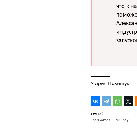
что к н
поможе
Алекса
индустр
запуско
Мария Полищук
SberGames
VK Play