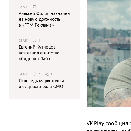
06 АВГ
1
Алексей Филия назначен
на новую должность
в «ГПМ Реклама»
05 АВГ
3
Евгений Кузнецов
возглавил агентство
«Сидорин Лаб»
04 АВГ
7
1
Исповедь маркетолога:
о сущности роли СМО
VK Play сообщил