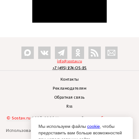
info@sostav.ru
+7 (495) 274-05-25
Контакты
Рекламодателям
Обратная связь
Rss
© Sostav.ru
1998-2026 Независимый проект
брендингового
агентства Depot
Мы используем файлы
cookie
, чтобы
Использование материалов Sostav.ru допустимо только при
предоставить вам больше возможностей
указании источника.