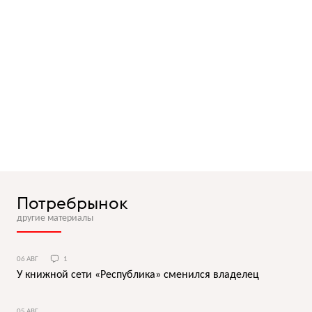
Потребрынок
другие материалы
06 АВГ
1
У книжной сети «Республика» сменился владелец
05 АВГ