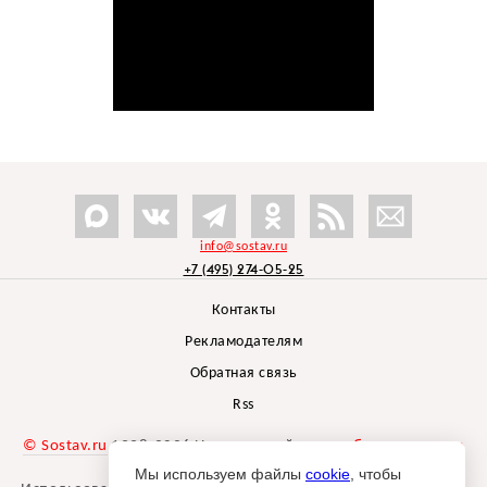
info@sostav.ru
+7 (495) 274-05-25
Контакты
Рекламодателям
Обратная связь
Rss
© Sostav.ru
1998-2026 Независимый проект
брендингового
агентства Depot
Мы используем файлы
cookie
, чтобы