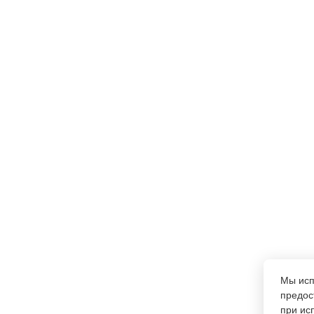
Мы ис
предос
при ис