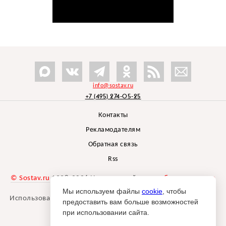
info@sostav.ru
+7 (495) 274-05-25
Контакты
Рекламодателям
Обратная связь
Rss
© Sostav.ru
1998-2026 Независимый проект
брендингового
агентства Depot
Мы используем файлы
cookie
, чтобы
Использование материалов Sostav.ru допустимо только при
предоставить вам больше возможностей
указании источника.
при использовании сайта.
Дизайн сайта -
Liqium
.