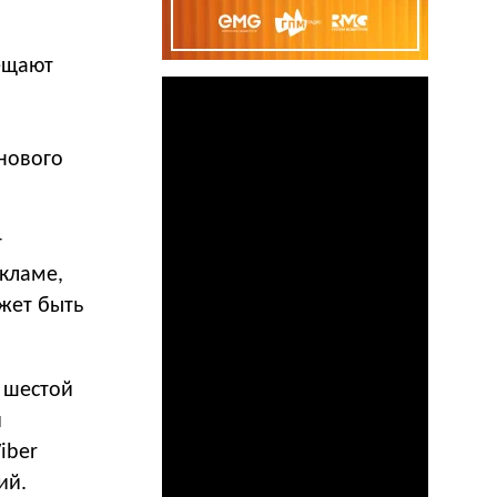
ещают
 нового
т
екламе,
жет быть
л шестой
й
iber
ий.