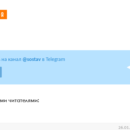
 на канал
@sostav
в Telegram
ими читателями:
26.01