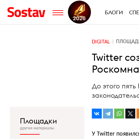
БЛОГИ
СП
ПЛОЩАД
DIGITAL
Twitter с
Роскомна
До этого пять
законодатель
Площадки
другие материалы
У Twitter появил