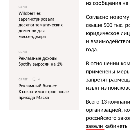
из сообщения на
06 АВГ
Wildberries
Согласно новому
зарегистрировала
свыше 500 тыс. р
десятки тематических
доменов для
юридическое лиц
мессенджера
и взаимодействов
года.
05 АВГ
Рекламные доходы
В отношении ком
Spotify выросли на 1%
применены меры, 
запретят размеща
05 АВГ
4
Рекламный бизнес
изъят из поисков
X сократился втрое после
прихода Маска
Всего 13 компани
организацией, к
российского закон
завели
кабинеты 