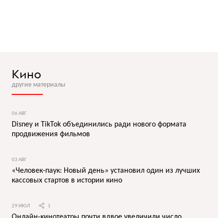
Кино
другие материалы
06 АВГ
Disney и TikTok объединились ради нового формата
продвижения фильмов
03 АВГ
«Человек-паук: Новый день» установил один из лучших
кассовых стартов в истории кино
29 ИЮЛ
1
Онлайн-кинотеатры почти вдвое увеличили число