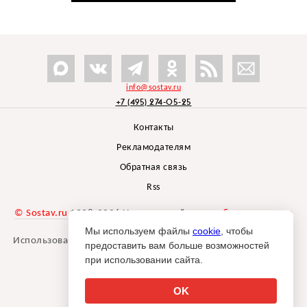
info@sostav.ru
+7 (495) 274-05-25
Контакты
Рекламодателям
Обратная связь
Rss
© Sostav.ru
1998-2026 Независимый проект
брендингового
агентства Depot
Мы используем файлы
cookie
, чтобы
Использование материалов Sostav.ru допустимо только при
предоставить вам больше возможностей
указании источника.
при использовании сайта.
Дизайн сайта -
Liqium
.
18+
OK