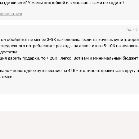
вы где живете? У мамы под юбкой и в магазины сами не ходите?
жаловаться
04.12
ол обойдётся не менее 3-5К на человека, если ты хочешь купить хор
 ежедневного потребления + расходы на алко - итого 5-10К на человека
 достатка.
иция дарить подарки, то + 20К - легко. Вот вам и минимальный бюджет
ало - новогоднее путешествие на 44К - это типо отправиться к другу н
. имхо