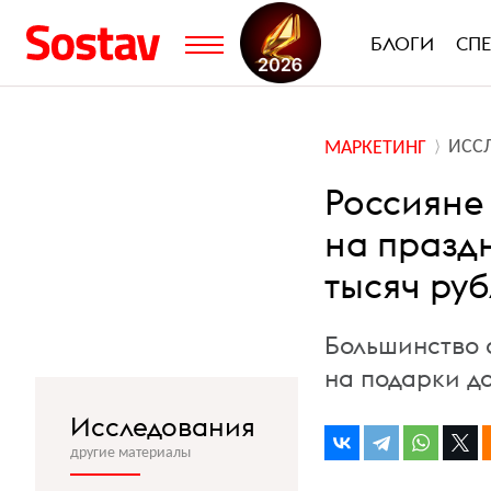
БЛОГИ
СП
ИСС
МАРКЕТИНГ
Россияне
на празд
тысяч ру
Большинство 
на подарки до
Исследования
другие материалы