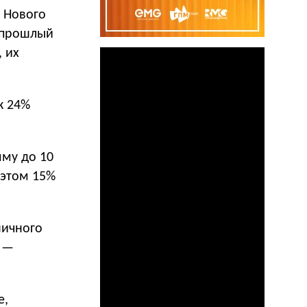
 Нового
а прошлый
, их
к 24%
мму до 10
и этом 15%
ничного
% —
е,