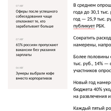
В среднем опрош
07 АВГ
Оферы после успешного
года до 30,1 тыс
собеседования чаще
год — 25,9 тыс. 
отклоняют те, кто
публикует
РБК.
зарабатывает больше
Сократить расход
07 АВГ
намерены, напрот
61% россиян пропускают
вакансии без указания
зарплаты
Более половины 
тыс. руб., 14% — 
06 АВГ
участников опрос
Зумеры выбрали кофе
вместо корпоративов
Новый год намер
бюджета 40% ухо
на развлечения и
Каждый пятый рос