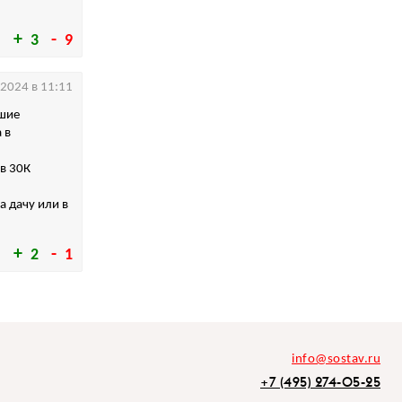
3
9
.2024 в 11:11
ошие
 в
 в 30К
а дачу или в
2
1
info@sostav.ru
+7 (495) 274-05-25