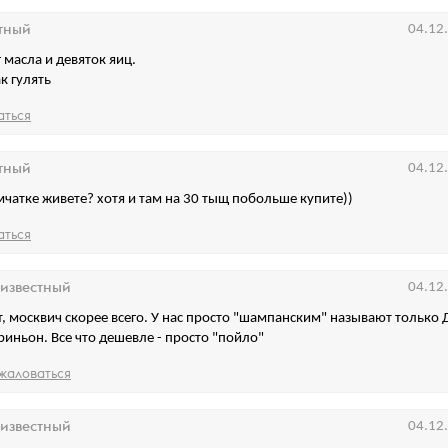
тный
04.12
 масла и девяток яиц.
ак гулять
аться
тный
04.12
мчатке живете? хотя и там на 30 тыщ побольше купите))
аться
известный
04.12
т, москвич скорее всего. У нас просто "шампанским" называют только 
риньон. Все что дешевле - просто "пойло"
жаловаться
известный
04.12