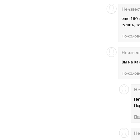
Неизвес
еще 180 г
гулять, т
Пожалов
Неизвес
Вы на Ка
Пожалов
Не
Не
Пе
По
Не