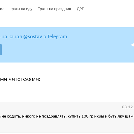
ние
траты на еду
Траты на праздник
ДРТ
 на канал
@sostav
в Telegram
ими читателями:
03.12
а не ходить, никого не поздравлять, купить 100 гр икры и бутылку ша