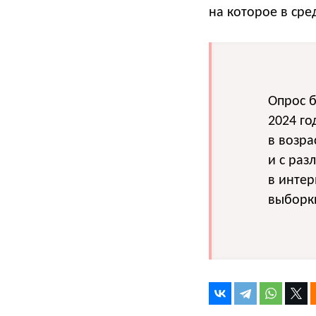
на которое в сре
Опрос б
2024 го
в возра
и с раз
в интер
выборк