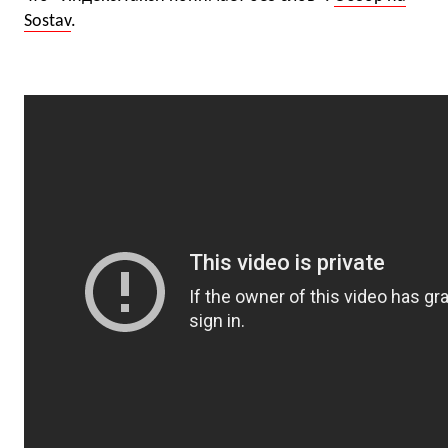
Sostav
.