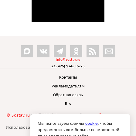
info@sostav.ru
+7 (495) 274-05-25
Контакты
Рекламодателям
Обратная связь
Rss
© Sostav.ru
1998-2026 Независимый проект
брендингового
агентства Depot
Мы используем файлы
cookie
, чтобы
Использование материалов Sostav.ru допустимо только при
предоставить вам больше возможностей
указании источника.