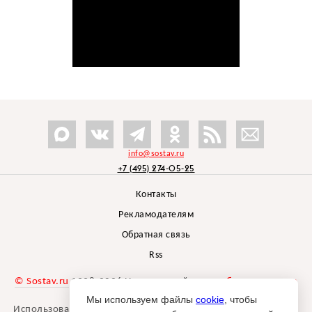
info@sostav.ru
+7 (495) 274-05-25
Контакты
Рекламодателям
Обратная связь
Rss
© Sostav.ru
1998-2026 Независимый проект
брендингового
агентства Depot
Мы используем файлы
cookie
, чтобы
Использование материалов Sostav.ru допустимо только при