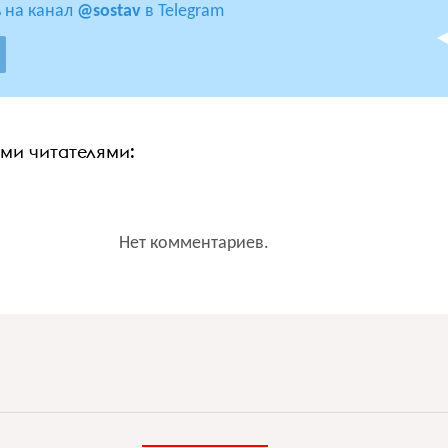
 на канал
@sostav
в Telegram
ими читателями:
Нет комментариев.