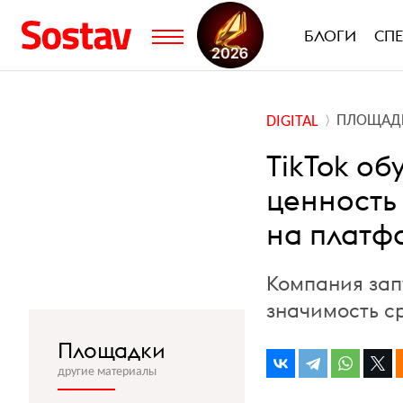
БЛОГИ
СП
ПЛОЩАД
DIGITAL
TikTok об
ценность
на платф
Компания зап
значимость с
Площадки
другие материалы