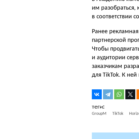
им разобраться, 
в соответствии с
Ранее рекламная 
партнерской прог
Чтобы продвигать
и аудитории серв
заказчикам разр
для TikTok. К не
GroupM
TikTok
Horiz