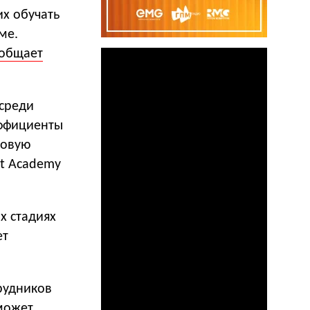
их обучать
ме.
общает
 среди
эффициенты
Новую
t Academy
х стадиях
ет
трудников
оможет