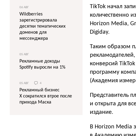
TikTok начал зап
06 АВГ
Wildberries
количественно и
зарегистрировала
Horizon Media, G
десятки тематических
Digiday.
доменов для
мессенджера
Таким образом п
рекламодателей,
05 АВГ
Рекламные доходы
конверсий TikTok
Spotify выросли на 1%
программу компан
(Академия измере
05 АВГ
4
Рекламный бизнес
Представитель пл
X сократился втрое после
прихода Маска
и открыта для вс
издание.
В Horizon Media 
в Академию изме