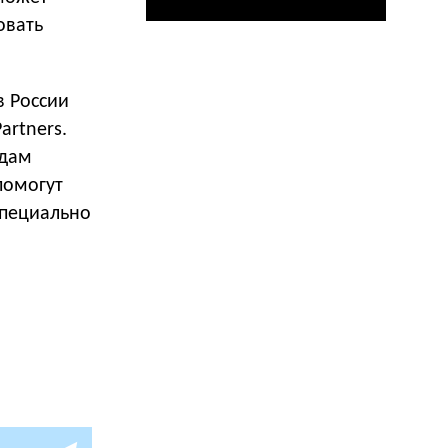
овать
в России
artners.
ндам
помогут
специально