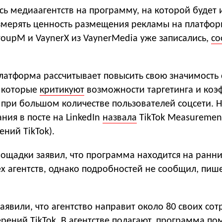
ись медиаагентств на программу, на которой будет 
змерять ценность размещения рекламы на платфор
roupM и VaynerX из VaynerMedia уже записались,
со
латформа рассчитывает повысить свою значимость
 которые
критикуют
возможности таргетинга и ко
 при большом количестве пользователей соцсети. 
ия в посте на LinkedIn
назвала
TikTok Measuremen
ний TikTok).
ощадки заявил, что программа находится на ранни
ех агентств, однако подробностей не сообщил, пиш
заявили, что агентство направит около 80 своих со
рений TikTok. В агентстве полагают, программа п