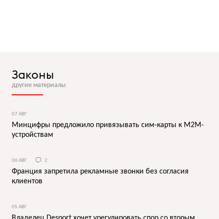
Законы
другие материалы
07 АВГ
Минцифры предложило привязывать сим-карты к M2M-
устройствам
06 АВГ
2
Франция запретила рекламные звонки без согласия
клиентов
05 АВГ
Владелец Desport хочет урегулировать спор со вторым