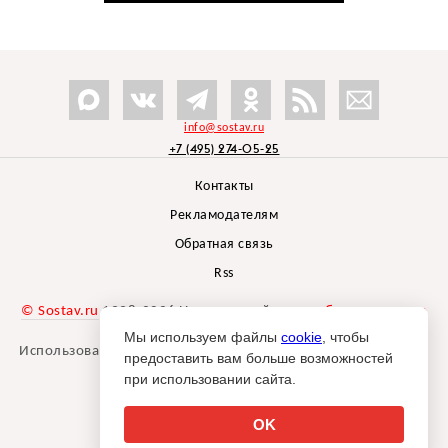
info@sostav.ru
+7 (495) 274-05-25
Контакты
Рекламодателям
Обратная связь
Rss
© Sostav.ru
1998-2026 Независимый проект
брендингового
агентства Depot
Мы используем файлы
cookie
, чтобы
Использование материалов Sostav.ru допустимо только при
предоставить вам больше возможностей
указании источника.
при использовании сайта.
Дизайн сайта -
Liqium
.
18+
OK