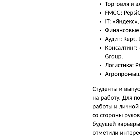
Торговля и э
FMCG: PepsiCo
IT: «Яндекс»,
Финансовые с
Аудит: Kept,
Консалтинг: 
Group.
Логистика: Р
Агропромышл
Студенты и выпус
на работу. Для п
работы и личной
со стороны руко
будущей карьеры.
отметили интере