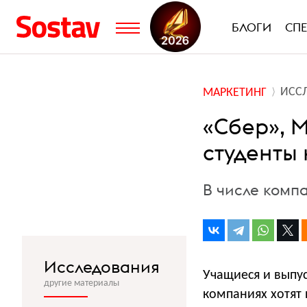
БЛОГИ
СП
ИСС
МАРКЕТИНГ
«Сбер», 
студенты
В числе компа
Исследования
Учащиеся и выпус
другие материалы
компаниях хотят 