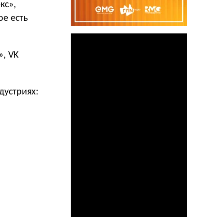
кс»,
ое есть
», VK
дустриях: