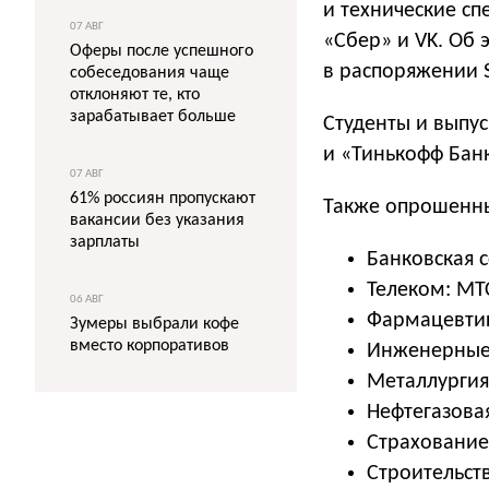
и технические с
07 АВГ
«Сбер» и VK. Об 
Оферы после успешного
в распоряжении S
собеседования чаще
отклоняют те, кто
зарабатывает больше
Студенты и выпус
и «Тинькофф Бан
07 АВГ
61% россиян пропускают
Также опрошенны
вакансии без указания
зарплаты
Банковская с
Телеком: МТС
06 АВГ
Фармацевтика
Зумеры выбрали кофе
вместо корпоративов
Инженерные 
Металлургия:
Нефтегазовая
Страхование:
Строительст