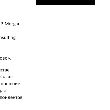
P. Morgan.
sulting
ово».
йстве
баланс
отношение
для
спондентов