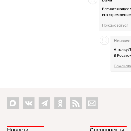
Впечатляющее ч
его стремление
Пожаловаться
Неизвес
А толку?
В Росато
Пожалов
Новости
Спецпроекты