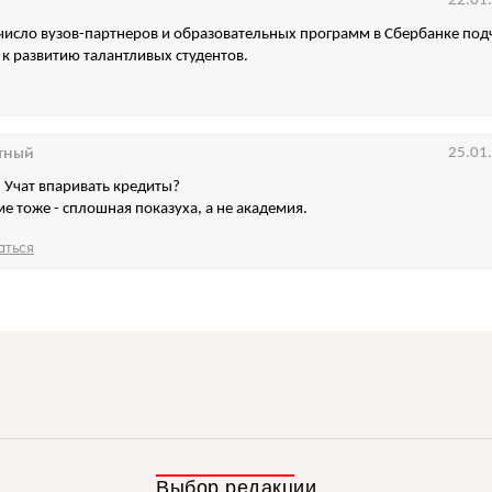
22.01
исло вузов-партнеров и образовательных программ в Сбербанке под
 к развитию талантливых студентов.
тный
25.01
! Учат впаривать кредиты?
ме тоже - сплошная показуха, а не академия.
аться
Выбор редакции