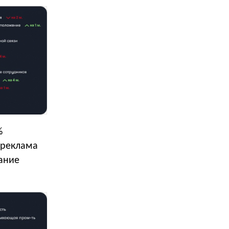
%
, реклама
вание