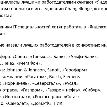
пециалисты лучшими работодателями считают «Янде
этом говорится в исследовании Changellenge, котор
ostav.
кники IT-специальностей хотят работать в «Яндексе
ке».
е назвали лучших работодателей в конкретных ин
фера: «Сбер», «Тинькофф Банк», «Альфа-Банк».
, Tele2, «МегаФон».
: Johnson & Johnson, Sanofi, «Герофарм».
компании: «Росатом», Bosch, Siemens.
 «Норникель», «Северсталь», «Русал».
 отрасль: «Газпром», «Газпром нефть», «Сибур».
 «Ингосстрах», «Росгосстрах», «Согаз».
во: «Самолёт», «Дом.РФ», ПИК.