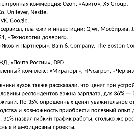
лектронная коммерция: Ozon, «Авито», X5 Group.
, Unilever, Nestle.
 VK, Google.
ервисы, платежи и инвестиции: Qiwi, Мосбиржа, J.
 Б1, «Технологии доверия».
«Яков и Партнёры», Bain & Company, The Boston Con
ЖД, «Почта России», DPD.
енный комплекс: «Мираторг», «Русагро», «Черкиз
кники вузов также рассказали, что ценят при устро
оловины респондентов важна зарплата, для 36% — 
 жизни. По 35% опрошенных ценят уважительное 
водства и возможность приобрести полезный опыт 
 31% назвал гибкий график работы, столько же ре
сные и амбициозны проекты.