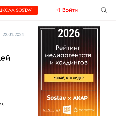
Войти
ШКОЛА
SOSTAV
22.01.2024
лей
их