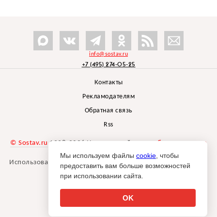
info@sostav.ru
+7 (495) 274-05-25
Контакты
Рекламодателям
Обратная связь
Rss
© Sostav.ru
1998-2026 Независимый проект
брендингового
агентства Depot
Мы используем файлы
cookie
, чтобы
Использование материалов Sostav.ru допустимо только при
предоставить вам больше возможностей
указании источника.
при использовании сайта.
Дизайн сайта -
Liqium
.
18+
OK