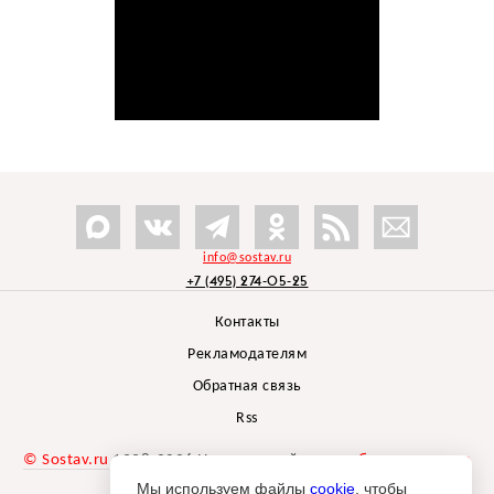
info@sostav.ru
+7 (495) 274-05-25
Контакты
Рекламодателям
Обратная связь
Rss
© Sostav.ru
1998-2026 Независимый проект
брендингового
агентства Depot
Мы используем файлы
cookie
, чтобы