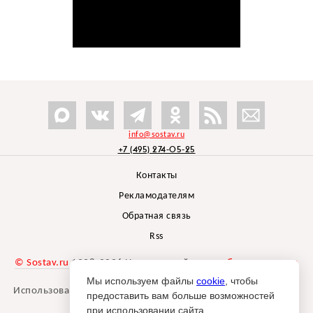
info@sostav.ru
+7 (495) 274-05-25
Контакты
Рекламодателям
Обратная связь
Rss
© Sostav.ru
1998-2026 Независимый проект
брендингового
агентства Depot
Мы используем файлы
cookie
, чтобы
Использование материалов Sostav.ru допустимо только при
предоставить вам больше возможностей
указании источника.
при использовании сайта.