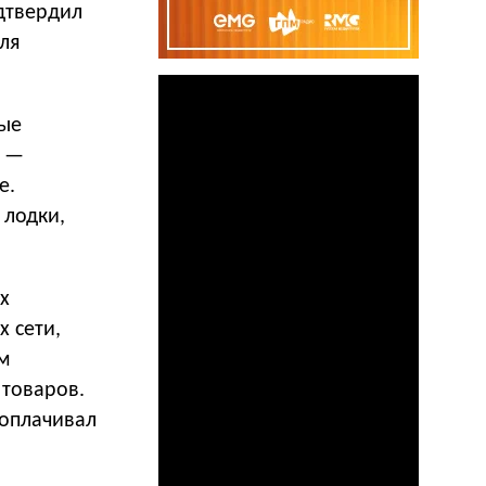
дтвердил
ля
ные
м —
е.
 лодки,
х
х сети,
ом
товаров.
 оплачивал