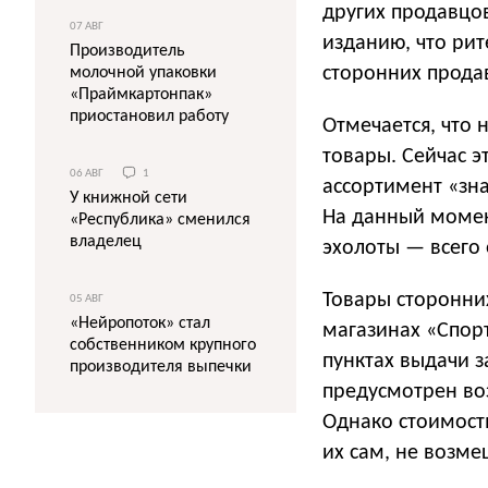
других продавцо
07 АВГ
изданию, что рит
Производитель
сторонних прода
молочной упаковки
«Праймкартонпак»
приостановил работу
Отмечается, что
товары. Сейчас 
06 АВГ
1
ассортимент «зна
У книжной сети
На данный момен
«Республика» сменился
владелец
эхолоты — всего 
Товары сторонни
05 АВГ
«Нейропоток» стал
магазинах «Спорт
собственником крупного
пунктах выдачи з
производителя выпечки
предусмотрен во
Однако стоимость
их сам, не возме