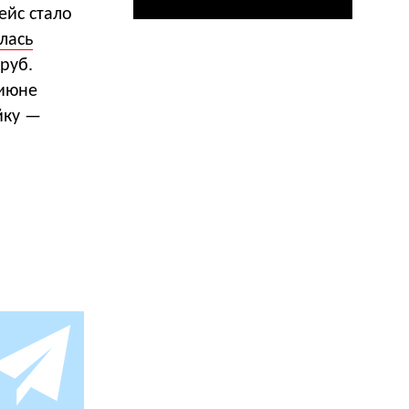
ейс стало
лась
 руб.
 июне
йку —