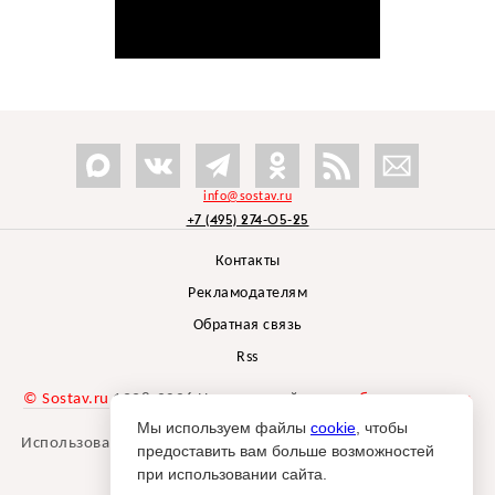
info@sostav.ru
+7 (495) 274-05-25
Контакты
Рекламодателям
Обратная связь
Rss
© Sostav.ru
1998-2026 Независимый проект
брендингового
агентства Depot
Мы используем файлы
cookie
, чтобы
Использование материалов Sostav.ru допустимо только при
предоставить вам больше возможностей
указании источника.
при использовании сайта.
Дизайн сайта -
Liqium
.