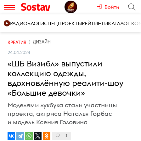
Войти
РАДИО
БЛОГИ
СПЕЦПРОЕКТЫ
РЕЙТИНГИ
КАТАЛОГ К
ДИЗАЙН
КРЕАТИВ
24.04.2024
«ШБ Визибл» выпустили
коллекцию одежды,
вдохновлённую реалити-шоу
«Большие девочки»
Моделями лукбука стали участницы
проекта, актриса Наталья Горбас
и модель Ксения Головина
1