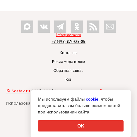
info@sostav.ru
+7 (495) 274-05-25
Контакты
Рекламодателям
Обратная связь
Rss
© Sostav.ru
1998-2026 Независимый проект
брендингового
агентства Depot
Мы используем файлы
cookie
, чтобы
Использование материалов Sostav.ru допустимо только при
предоставить вам больше возможностей
указании источника.
при использовании сайта.
Дизайн сайта -
Liqium
.
18+
OK