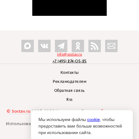
info@sostav.ru
+7 (495) 274-05-25
Контакты
Рекламодателям
Обратная связь
Rss
© Sostav.ru
1998-2026 Независимый проект
брендингового
агентства Depot
Мы используем файлы
cookie
, чтобы
Использование материалов Sostav.ru допустимо только при
предоставить вам больше возможностей
указании источника.
при использовании сайта.
Дизайн сайта -
Liqium
.