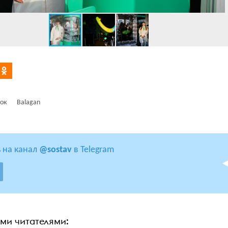
ок
Balagan
 на канал
@sostav
в Telegram
ими читателями: