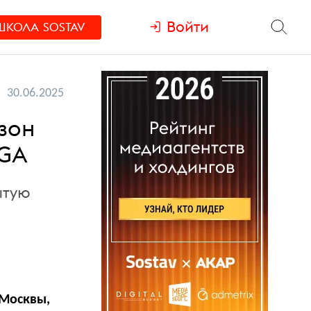
Войти
ШКОЛА
SOSTAV
30.06.2025
зон
IGA
ытую
 Москвы,