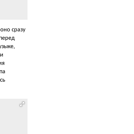
 оно сразу
 перед
узыке,
ми
ия
па
сь