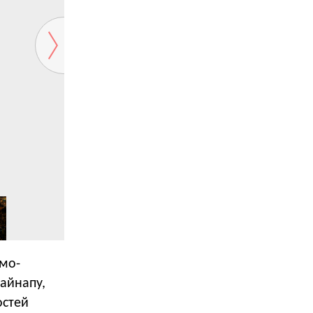
омо-
айнапу,
остей