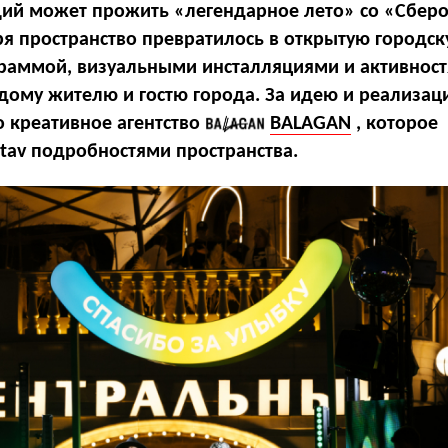
й может прожить «легендарное лето» со «Сберо
ря пространство превратилось в открытую городс
раммой, визуальными инсталляциями и активност
ому жителю и гостю города. За идею и реализац
о креативное агентство
BALAGAN
, которое
stav подробностями пространства.