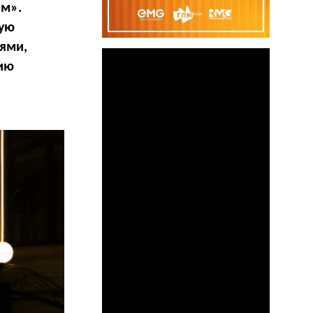
м».
кую
ями,
ию