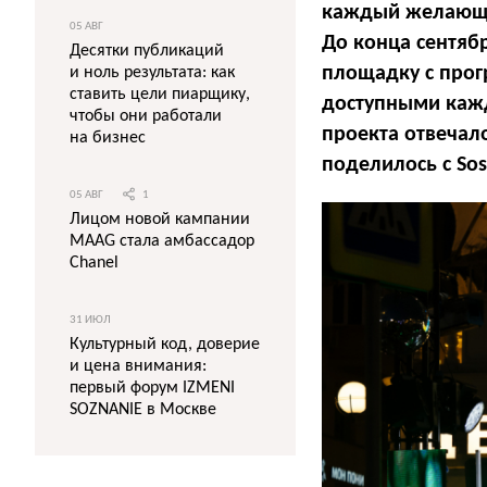
каждый желающи
05 АВГ
До конца сентяб
Десятки публикаций
площадку с прог
и ноль результата: как
ставить цели пиарщику,
доступными кажд
чтобы они работали
проекта отвечал
на бизнес
поделилось с So
05 АВГ
1
Лицом новой кампании
MAAG стала амбассадор
Chanel
31 ИЮЛ
Культурный код, доверие
и цена внимания:
первый форум IZMENI
SOZNANIE в Москве