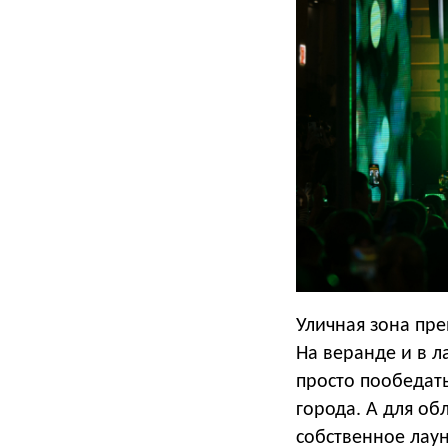
Уличная зона пре
На веранде и в л
просто пообедать
города. А для об
собственное лау