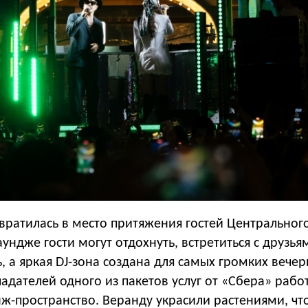
вратилась в место притяжения гостей Центрального
аундже гости могут отдохнуть, встретиться с друзья
, а яркая DJ-зона создана для самых громких вече
ладателей одного из пакетов услуг от «Сбера» рабо
нж-пространство. Веранду украсили растениями, чт