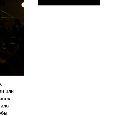
.
ми или
ринок
тало
обы