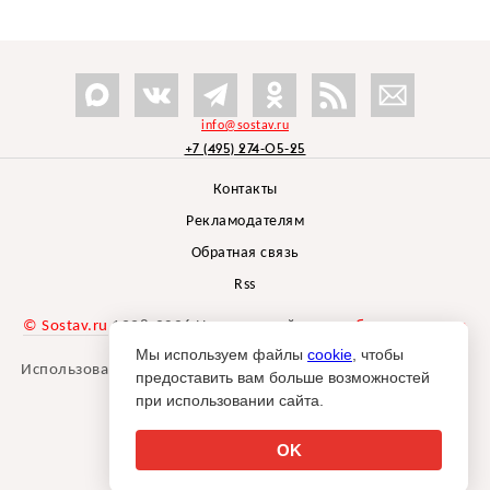
info@sostav.ru
+7 (495) 274-05-25
Контакты
Рекламодателям
Обратная связь
Rss
© Sostav.ru
1998-2026 Независимый проект
брендингового
агентства Depot
Мы используем файлы
cookie
, чтобы
Использование материалов Sostav.ru допустимо только при
предоставить вам больше возможностей
указании источника.
при использовании сайта.
Дизайн сайта -
Liqium
.
18+
OK