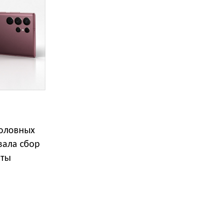
боловных
вала сбор
оты