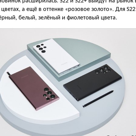
овинок расширилась. S22 и S22+ выйдут на рынок 
цветах, а ещё в оттенке «розовое золото». Для S22 
ёрный, белый, зелёный и фиолетовый цвета.