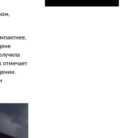
ром,
омпактнее,
цене
получила
к отмечает
щении.
и