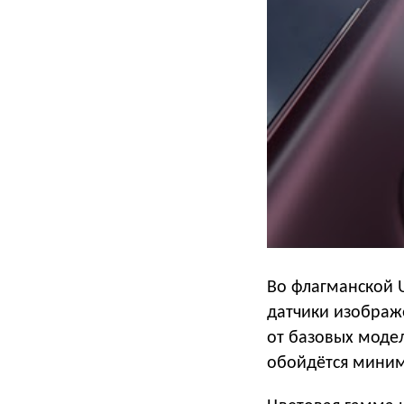
Во флагманской U
датчики изображе
от базовых модел
обойдётся миниму