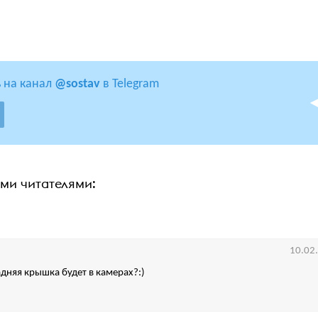
 на канал
@sostav
в Telegram
ими читателями:
10.02
адняя крышка будет в камерах?:)