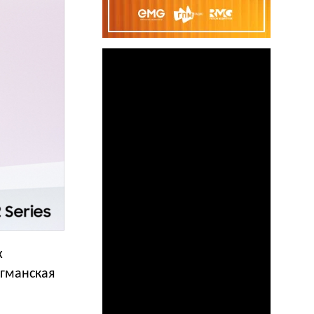
х
агманская