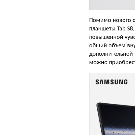
Помимо нового с
планшеты Tab S8, 
повышенной чувст
общий объем вну
дополнительной к
можно приобрест