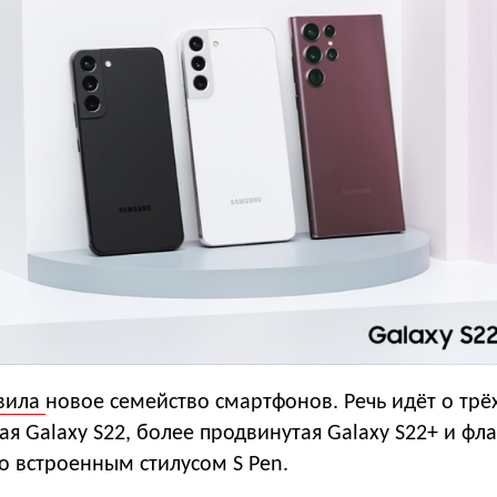
вила
новое семейство смартфонов. Речь идёт о трё
я Galaxy S22, более продвинутая Galaxy S22+ и фл
 со встроенным стилусом S Pen.