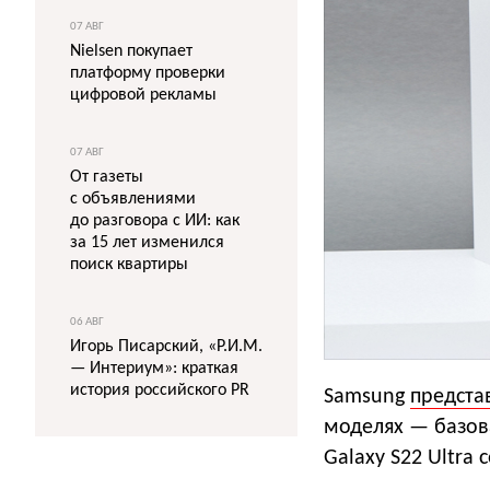
07 АВГ
Nielsen покупает
платформу проверки
цифровой рекламы
07 АВГ
От газеты
с объявлениями
до разговора с ИИ: как
за 15 лет изменился
поиск квартиры
06 АВГ
Игорь Писарский, «Р.И.М.
— Интериум»: краткая
история российского PR
Samsung
предста
моделях — базова
Galaxy S22 Ultra