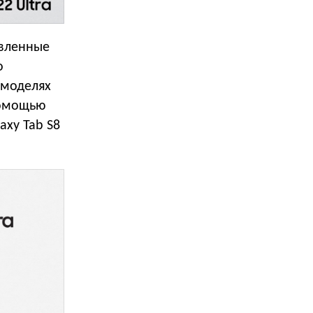
овленные
о
 моделях
помощью
axy Tab S8