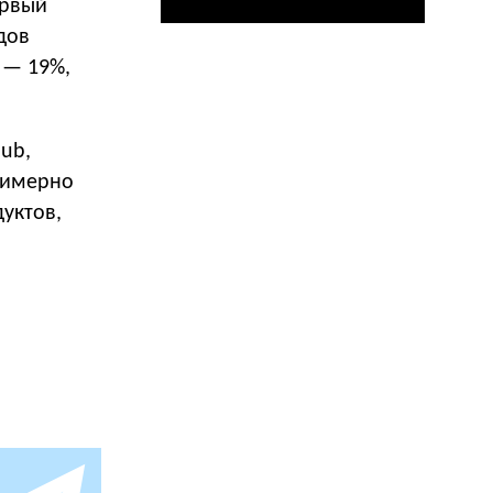
ервый
дов
 — 19%,
lub,
примерно
дуктов,