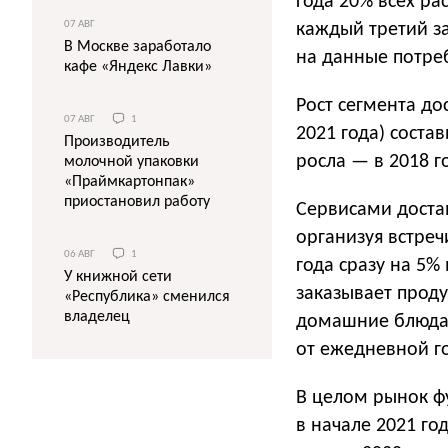
года 20% всех ра
07 АВГ
каждый третий за
В Москве заработало
на данные потре
кафе «Яндекс Лавки»
Рост сегмента до
07 АВГ
1
2021 года) соста
Производитель
росла — в 2018 го
молочной упаковки
«Праймкартонпак»
приостановил работу
Сервисами достав
организуя встреч
06 АВГ
1
года сразу на 5%
У книжной сети
заказывает проду
«Республика» сменился
владелец
домашние блюда 
от ежедневной г
В целом рынок ф
в начале 2021 го