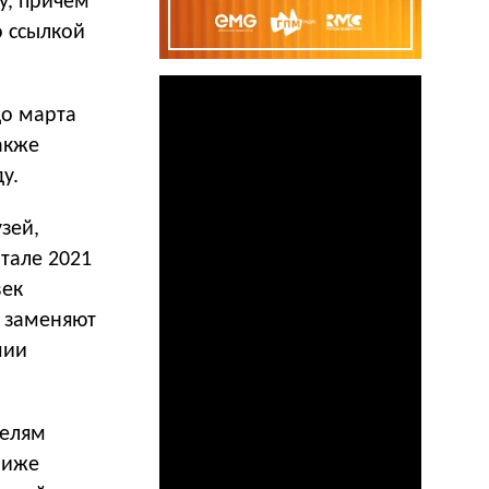
у, причем
о ссылкой
до марта
акже
у.
зей,
ртале 2021
век
о заменяют
мии
телям
 ниже