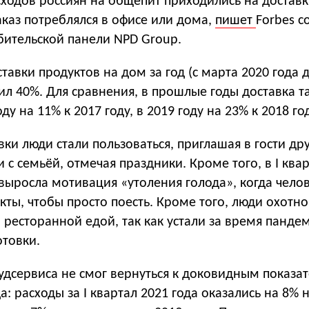
сходов россиян на общепит приходились на доставк
каз потреблялся в офисе или дома,
пишет
Forbes с
бительской панели NPD Group.
ставки продуктов на дом за год (с марта 2020 года 
вил 40%. Для сравнения, в прошлые годы доставка т
ду на 11% к 2017 году, в 2019 году на 23% к 2018 год
ки люди стали пользоваться, приглашая в гости дру
и с семьёй, отмечая праздники. Кроме того, в I ква
 выросла мотивация «утоления голода», когда чело
кты, чтобы просто поесть. Кроме того, люди охотн
ресторанной едой, так как устали за время панде
отовки.
удсервиса не смог вернуться к доковидным показа
да: расходы за I квартал 2021 года оказались на 8%