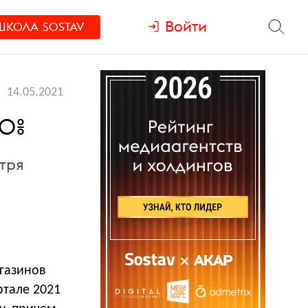
Войти
ШКОЛА
SOSTAV
14.05.2021
40%
тря
агазинов
ртале 2021