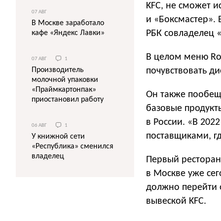
KFC, не сможет 
07 АВГ
и «Боксмастер». 
В Москве заработало
РБК совладелец «
кафе «Яндекс Лавки»
В целом меню Ros
07 АВГ
1
почувствовать ди
Производитель
молочной упаковки
«Праймкартонпак»
Он также пообеща
приостановил работу
базовые продукты
в России. «В 202
06 АВГ
1
поставщиками, г
У книжной сети
«Республика» сменился
владелец
Первый ресторан 
в Москве уже сег
должно перейти 
вывеской KFC.