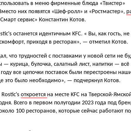
использовать в меню фирменные блюда «Твистер»
Вместо них появятся «Шеф-ролл» и «Ростмастер»,
р
Смарт сервис» Константин Котов.
tic's останется идентичным KFC. « Вы, как гость, н
скомфорт, приходя в ресторан», — отметил Котов.
л, что трудностей с поставками у новой сети не бу
 — курица, булочка, салатный лист, напитки — всё 
2 году все цепочки поставок были перестроены наш
де это было необходимо», — подчеркнул Котов.
Rostic's
откроется
на месте KFC на Тверской-Ямско
одня. Всего в первом полугодии 2023 года под бренд
около 100 ресторанов, которые сейчас работают п