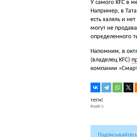
У самого KFC в м
Например, в Тата
есть халяль и не
могут не продава
определенного ти
Напомним, в окт
(владелец KFC)
п
компании «Смарт
Rostic's
Подписывайтесь