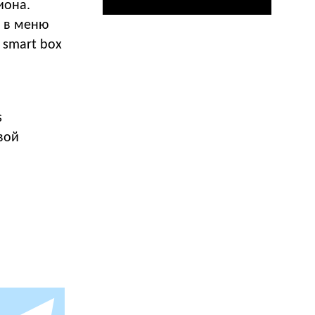
иона.
, в меню
 smart box
s
вой