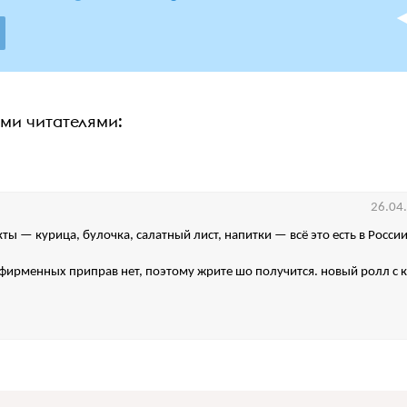
ими читателями:
26.04
ты — курица, булочка, салатный лист, напитки — всё это есть в Росси
 фирменных приправ нет, поэтому жрите шо получится. новый ролл с 