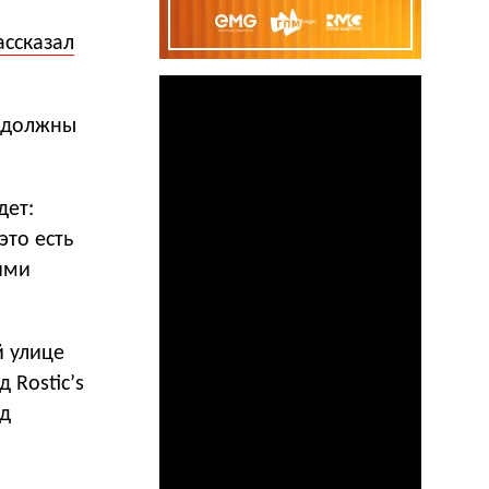
ассказал
е должны
дет:
это есть
ими
й улице
 Rostiс’s
од