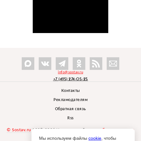
info@sostav.ru
+7 (495) 274-05-25
Контакты
Рекламодателям
Обратная связь
Rss
© Sostav.ru
1998-2026 Независимый проект
брендингового
агентства Depot
Мы используем файлы
cookie
, чтобы