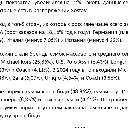
ы показатель увеличился на 12%. Таковы данные с
оторые есть в распоряжении Sostav.
од в топ-5 стран, из которых россияне чаще всего 
(рост заказов на 18,16% год к году), Германия (плю
), Италия (минус 7,06%) и Испания (минус 4,33%).
сиян стали бренды сумок массового и среднего се
Michael Kors (25,86%), U.S. Polo Assn (6,43%), Long
,23%) и Coach (4,11%). В 2024 году в топ входили Mic
48%), Zara (6,07%), Uniqlo (4,64%) и Coach (3,56%).
 формы: сумки кросс-боди (48,86%), сумки-тоут (15
шопперы (8,35%) и поясные сумки (4,61%). По сравн
 сумки формы тоут стали заказывать меньше, отда
уэту кросс-боди.