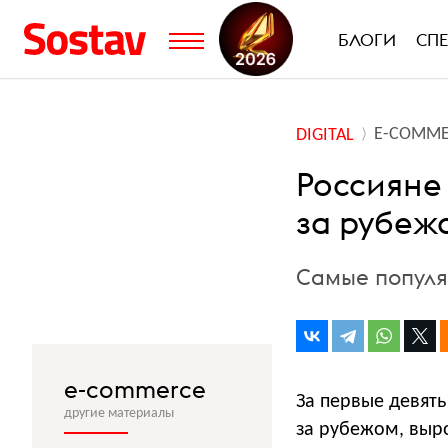
БЛОГИ
СП
E-COMME
DIGITAL
Россияне 
за рубеж
Самые популя
e-commerce
За первые девять
другие материалы
за рубежом, выро