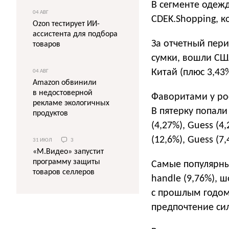
В сегменте одежд
04 АВГ
CDEK.Shopping, к
Ozon тестирует ИИ-
ассистента для подбора
За отчетный пери
товаров
сумки, вошли США 
Китай (плюс 3,43%
04 АВГ
Amazon обвинили
в недостоверной
Фаворитами у рос
рекламе экологичных
В пятерку попали 
продуктов
(4,27%), Guess (4
(12,6%), Guess (7,
31 ИЮЛ
3
«М.Видео» запустит
программу защиты
Самые популярные
товаров селлеров
handle (9,76%), 
с прошлым годом
предпочтение сил