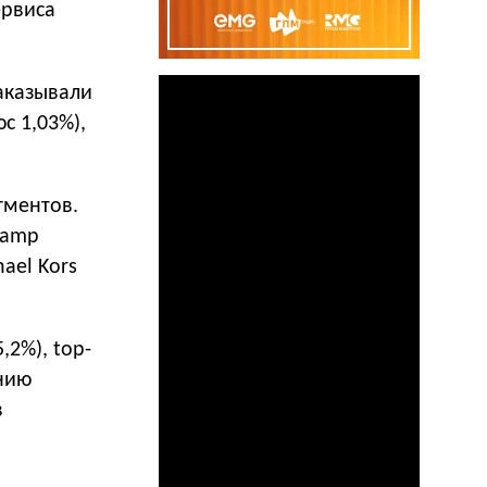
ервиса
заказывали
с 1,03%),
гментов.
champ
hael Kors
,2%), top-
ению
в