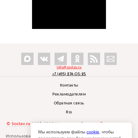
info@sostav.ru
+7 (495) 274-05-25
Контакты
Рекламодателям
Обратная связь
Rss
© Sostav.ru
1998-2026 Независимый проект
брендингового
агентства Depot
Мы используем файлы
cookie
, чтобы
Использование материалов Sostav.ru допустимо только при