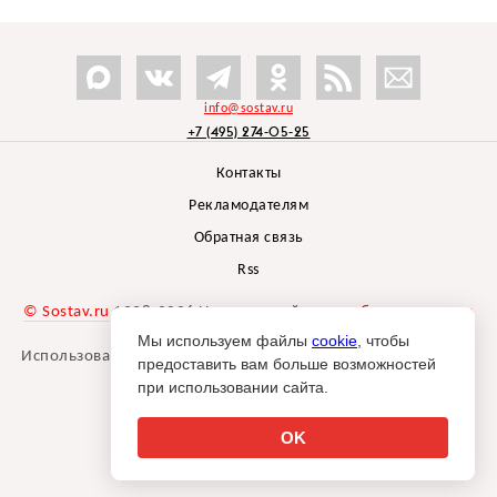
info@sostav.ru
+7 (495) 274-05-25
Контакты
Рекламодателям
Обратная связь
Rss
© Sostav.ru
1998-2026 Независимый проект
брендингового
агентства Depot
Мы используем файлы
cookie
, чтобы
Использование материалов Sostav.ru допустимо только при
предоставить вам больше возможностей
указании источника.
при использовании сайта.
Дизайн сайта -
Liqium
.
18+
OK