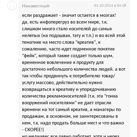
Неизвестный
01.10.2014 в 04:18
если раздражает - значит остается в мозгах!
да, есть инфоперегруз во всем мире, т.к.
слишком много стало носителей до самых
нелепых (на подошвах, тату и т.п.) и во всей этой
тематике на место слова "креатив", к
сожалению, часто идет подменное понятие
"фейк", который также создает только шум,
временное вовлечение к продукту для
достаточно небольшого количества людей. а вот
так чтобы продвинуть к потребителю товар/
услугу массово, действительно нужно
возвращаться к креативу и упорядочиванию
количества рекламоносителей (т.к. эта "гонка
вооружений носителями" не дает отрасли
времени на тот самый креатив, а манагеры по
продажам, в основном, не заинтересованы в
нем, т.к. надо продать больше мест и что важно
- СКОРЕЕ!)
но медиавес все равно работает, хотя и через