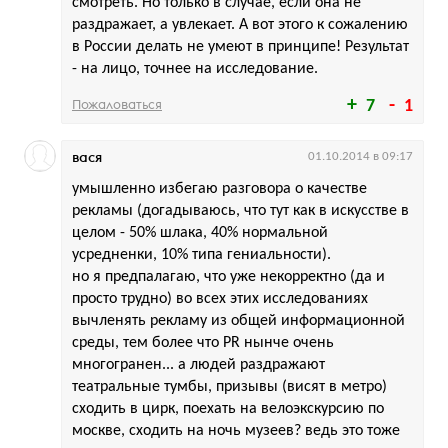
смотреть. Но только в случае, если она не
раздражает, а увлекает. А вот этого к сожалению
в России делать не умеют в принципе! Результат
- на лицо, точнее на исследование.
Пожаловаться
7
1
вася
01.10.2014 в 09:17
умышленно избегаю разговора о качестве
рекламы (догадываюсь, что тут как в искусстве в
целом - 50% шлака, 40% нормальной
усредненки, 10% типа гениальности).
но я предпалагаю, что уже некорректно (да и
просто трудно) во всех этих исследованиях
вычленять рекламу из общей информационной
среды, тем более что PR нынче очень
многогранен... а людей раздражают
театральные тумбы, призывы (висят в метро)
сходить в цирк, поехать на велоэкскурсию по
москве, сходить на ночь музеев? ведь это тоже