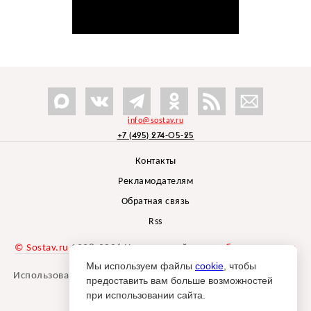
info@sostav.ru
+7 (495) 274-05-25
Контакты
Рекламодателям
Обратная связь
Rss
© Sostav.ru
1998-2026 Независимый проект
брендингового
агентства Depot
Мы используем файлы
cookie
, чтобы
Использование материалов Sostav.ru допустимо только при
предоставить вам больше возможностей
указании источника.
при использовании сайта.
Дизайн сайта -
Liqium
.