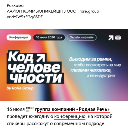
Реклама
ЛАЙОН КОММЬЮНИКЕЙШНЗ ООО |
rore.group
erid:2W5zFGqGSDF
16 июля
г
руппа компаний «Родная Речь»
проведет ежегодную
конференцию
, на которой
спикеры расскажут о современном подходе