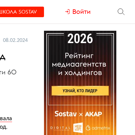
Войти
ШКОЛА
SOSTAV
08.02.2024
рд
ти 60
вала
од.