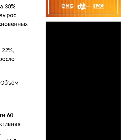
на 30%
 вырос
ыкновенных
 22%,
росло
. Объём
ти 60
активная
.