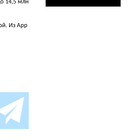
о 14,5 млн
й. Из App