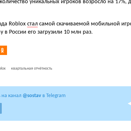
оличество уникальных игроков возросло на 17%, д
ода Roblox
стал
самой скачиваемой мобильной игро
ay в России его загрузили 10 млн раз.
lox
квартальная отчётность
 на канал
@sostav
в Telegram