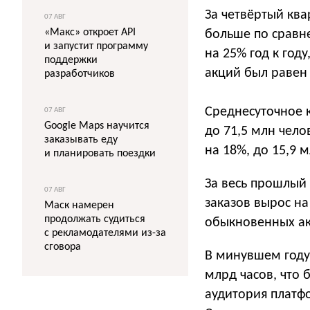
За четвёртый ква
07 АВГ
«Макс» откроет API
больше по сравн
и запустит программу
на 25% год к год
поддержки
акций был равен 
разработчиков
Среднесуточное к
07 АВГ
Google Maps научится
до 71,5 млн чел
заказывать еду
на 18%, до 15,9 м
и планировать поездки
За весь прошлый 
07 АВГ
заказов вырос на
Маск намерен
продолжать судиться
обыкновенных ак
с рекламодателями из-за
сговора
В минувшем году
млрд часов, что 
аудитория платфо