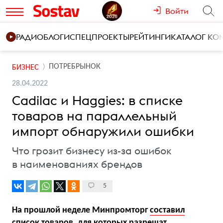
Войти
РАДИО
БЛОГИ
СПЕЦПРОЕКТЫ
РЕЙТИНГИ
КАТАЛОГ К
ПОТРЕБРЫНОК
БИЗНЕС
28.04.2022
Cadilac и Haggies: в списке
товаров на параллельный
импорт обнаружили ошибки
Что грозит бизнесу из-за ошибок
в наименованиях брендов
5
На прошлой неделе Минпромторг
составил
список товаров, для которых разрешат