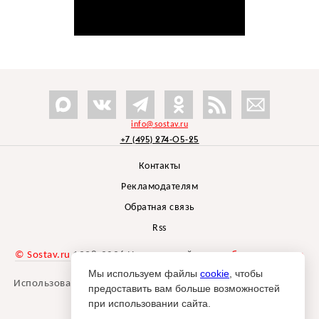
info@sostav.ru
+7 (495) 274-05-25
Контакты
Рекламодателям
Обратная связь
Rss
© Sostav.ru
1998-2026 Независимый проект
брендингового
агентства Depot
Мы используем файлы
cookie
, чтобы
Использование материалов Sostav.ru допустимо только при
предоставить вам больше возможностей
указании источника.
при использовании сайта.
Дизайн сайта -
Liqium
.