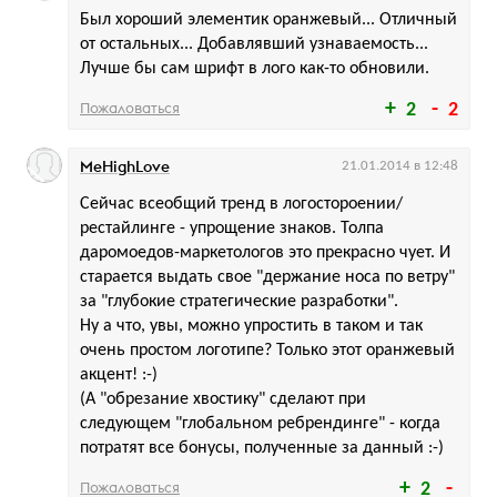
Был хороший элементик оранжевый... Отличный
от остальных... Добавлявший узнаваемость...
Лучше бы сам шрифт в лого как-то обновили.
Пожаловаться
2
2
MeHighLove
21.01.2014 в 12:48
Сейчас всеобщий тренд в логостороении/
рестайлинге - упрощение знаков. Толпа
даромоедов-маркетологов это прекрасно чует. И
старается выдать свое "держание носа по ветру"
за "глубокие стратегические разработки".
Ну а что, увы, можно упростить в таком и так
очень простом логотипе? Только этот оранжевый
акцент! :-)
(А "обрезание хвостику" сделают при
следующем "глобальном ребрендинге" - когда
потратят все бонусы, полученные за данный :-)
Пожаловаться
2