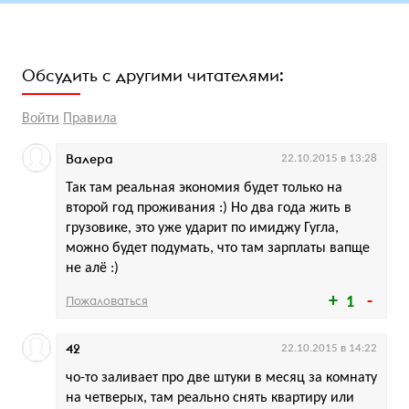
Обсудить с другими читателями:
Войти
Правила
Валера
22.10.2015 в 13:28
Так там реальная экономия будет только на
второй год проживания :) Но два года жить в
грузовике, это уже ударит по имиджу Гугла,
можно будет подумать, что там зарплаты вапще
не алё :)
Пожаловаться
1
42
22.10.2015 в 14:22
чо-то заливает про две штуки в месяц за комнату
на четверых, там реально снять квартиру или