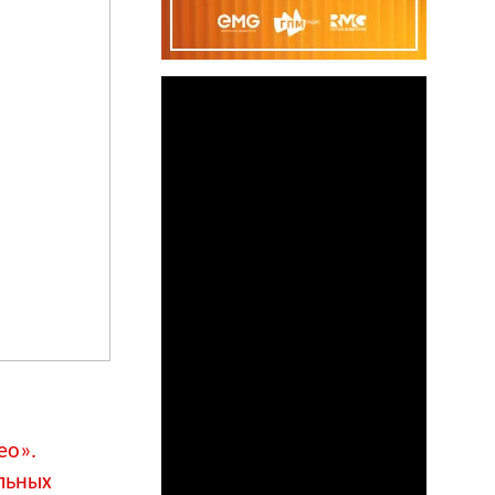
ео».
альных