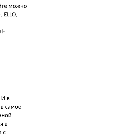
айте можно
, ELLO,
l-
 И в
ав самое
онной
я в
 с