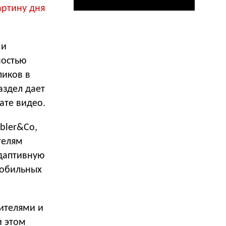
артину дня
ми
ностью
ликов в
аздел дает
ате видео.
bler&Co,
телям
даптивную
мобильных
ителями и
и этом