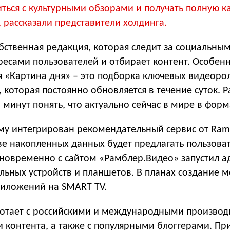
ться с культурными обзорами и получать полную к
 рассказали представители холдинга.
обственная редакция, которая следит за социальны
ресами пользователей и отбирает контент. Особен
я «Картина дня» – это подборка ключевых видеоро
 которая постоянно обновляется в течение суток. Р
 минут понять, что актуально сейчас в мире в форм
му интегрирован рекомендательный сервис от Ram
ве накопленных данных будет предлагать пользова
новременно с сайтом «Рамблер.Видео» запустил а
льных устройств и планшетов. В планах создание 
иложений на SMART TV.
отает с российскими и международными производ
 контента, а также с популярными блоггерами. Пр