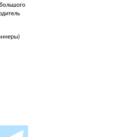
 большого
одитель
баннеры)