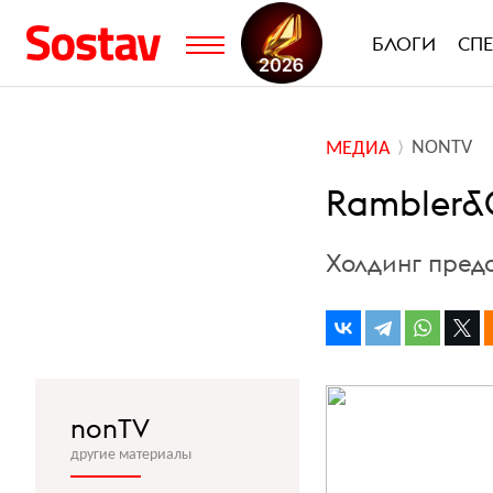
БЛОГИ
СП
NONTV
МЕДИА
Rambler&
Холдинг пред
nonTV
другие материалы